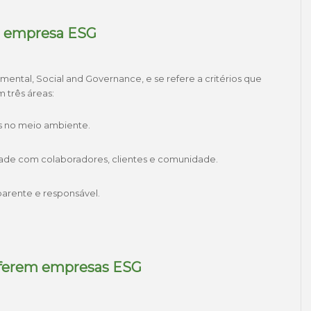
ma empresa ESG
nmental, Social and Governance
, e se refere a critérios que
 três áreas:
 no meio ambiente.
dade com colaboradores, clientes e comunidade.
parente e responsável.
referem empresas ESG