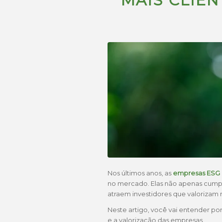
MAIS CLIEN
Nos últimos anos, as
empresas ESG
no mercado. Elas não apenas cump
atraem investidores que valorizam r
Neste artigo, você vai entender po
e a valorização das empresas.