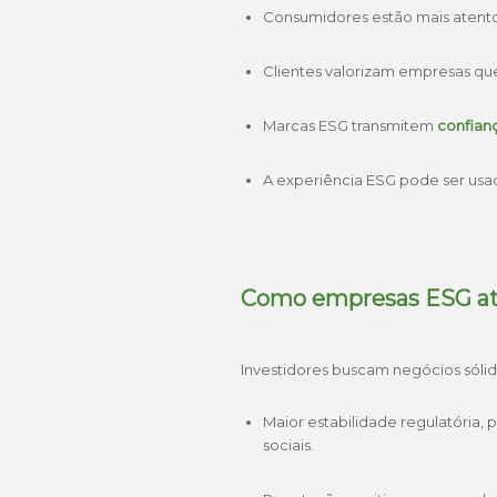
Consumidores estão mais atent
Clientes valorizam empresas q
Marcas ESG transmitem
confianç
A experiência ESG pode ser us
Como empresas ESG at
Investidores buscam negócios sóli
Maior estabilidade regulatória
sociais.