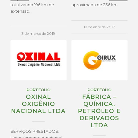
totalizando 196 km de
aproximada de 236 km.
extensão.
19 de abril de 2017
3 de março de 2019
PORTIFOLIO
PORTIFOLIO
OXINAL
FÁBRICA –
OXIGÊNIO
QUÍMICA,
NACIONAL LTDA
PETRÓLEO E
DERIVADOS
LTDA
SERVIÇOS PRESTADOS:
Licenciamento Ambiental