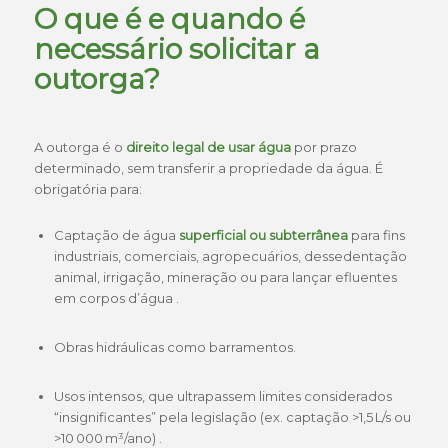
O que é e quando é
necessário solicitar a
outorga?
A outorga é o
direito legal de usar água
por prazo
determinado, sem transferir a propriedade da água. É
obrigatória para:
Captação de água
superficial ou subterrânea
para fins
industriais, comerciais, agropecuários, dessedentação
animal, irrigação, mineração ou para lançar efluentes
em corpos d’água .
Obras hidráulicas como barramentos.
Usos intensos, que ultrapassem limites considerados
“insignificantes” pela legislação (ex. captação >1,5 L/s ou
>10 000 m³/ano) .