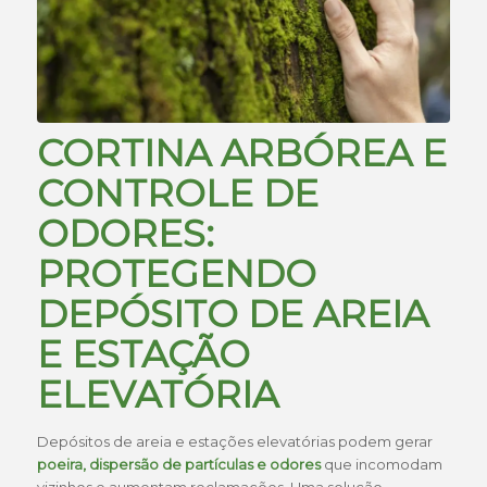
CORTINA ARBÓREA E
CONTROLE DE
ODORES:
PROTEGENDO
DEPÓSITO DE AREIA
E ESTAÇÃO
ELEVATÓRIA
Depósitos de areia e estações elevatórias podem gerar
poeira, dispersão de partículas e odores
que incomodam
vizinhos e aumentam reclamações. Uma solução