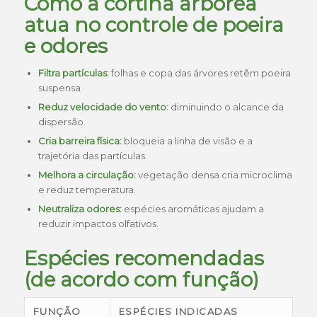
Como a cortina arbórea
atua no controle de poeira
e odores
Filtra partículas:
folhas e copa das árvores retêm poeira
suspensa.
Reduz velocidade do vento:
diminuindo o alcance da
dispersão.
Cria barreira física:
bloqueia a linha de visão e a
trajetória das partículas.
Melhora a circulação:
vegetação densa cria microclima
e reduz temperatura.
Neutraliza odores:
espécies aromáticas ajudam a
reduzir impactos olfativos.
Espécies recomendadas
(de acordo com função)
FUNÇÃO
ESPÉCIES INDICADAS