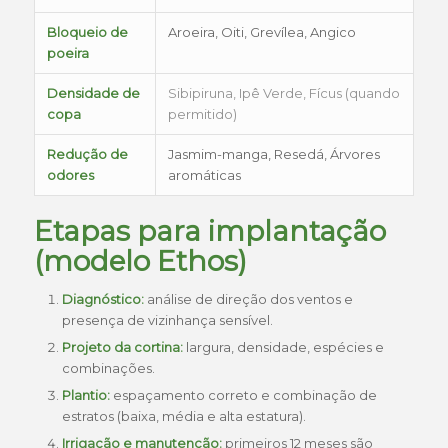
Bloqueio de
Aroeira, Oiti, Grevílea, Angico
poeira
Densidade de
Sibipiruna, Ipê Verde, Fícus (quando
copa
permitido)
Redução de
Jasmim-manga, Resedá, Árvores
odores
aromáticas
Etapas para implantação
(modelo Ethos)
Diagnóstico:
análise de direção dos ventos e
presença de vizinhança sensível.
Projeto da cortina:
largura, densidade, espécies e
combinações.
Plantio:
espaçamento correto e combinação de
estratos (baixa, média e alta estatura).
Irrigação e manutenção:
primeiros 12 meses são