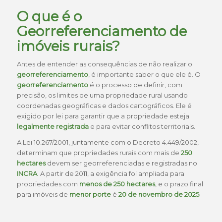
O que é o
Georreferenciamento de
imóveis rurais?
Antes de entender as consequências de não realizar o
georreferenciamento
, é importante saber o que ele é. O
georreferenciamento
é o processo de definir, com
precisão, os limites de uma propriedade rural usando
coordenadas geográficas e dados cartográficos. Ele é
exigido por lei para garantir que a propriedade esteja
legalmente registrada
e para evitar conflitos territoriais.
A Lei 10.267/2001, juntamente com o Decreto 4.449/2002,
determinam que propriedades rurais com mais de
250
hectares
devem ser georreferenciadas e registradas no
INCRA
. A partir de 2011, a exigência foi ampliada para
propriedades com
menos de 250 hectares
, e o prazo final
para imóveis de
menor porte
é
20 de novembro de 2025
.