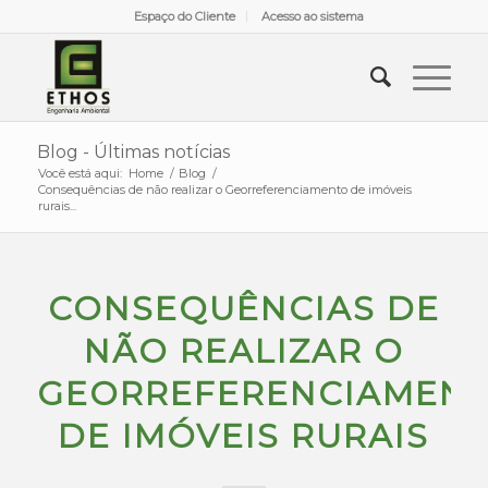
Espaço do Cliente
Acesso ao sistema
Blog - Últimas notícias
Você está aqui:
Home
/
Blog
/
Consequências de não realizar o Georreferenciamento de imóveis
rurais...
CONSEQUÊNCIAS DE
NÃO REALIZAR O
GEORREFERENCIAMEN
DE IMÓVEIS RURAIS