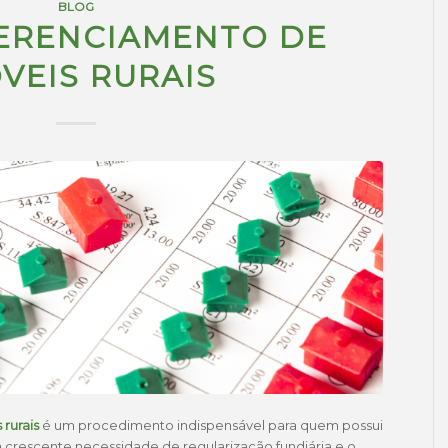
BLOG
ERENCIAMENTO DE
VEIS RURAIS
rurais
é um procedimento indispensável para quem possui
a crescente necessidade de regularização fundiária e o