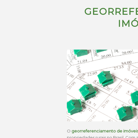
GEORREF
IMÓ
O
georreferenciamento de imóveis 
propriedades rurais no Brasil. Com 