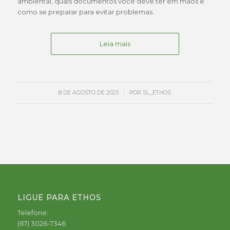
ambiental, quais documentos você deve ter em mãos e
como se preparar para evitar problemas.
Leia mais
/
8 DE AGOSTO DE 2025
POR
SL_ETHOS
LIGUE PARA ETHOS
Telefone:
(67) 3026-7346