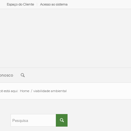
Espaço do Cliente
Acesso ao sistema
onosco
cê está aqui:
Home
/
viabilidade ambiental