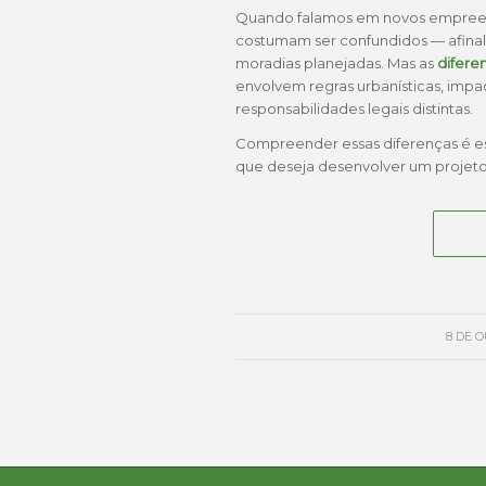
Quando falamos em novos empreen
costumam ser confundidos — afinal
moradias planejadas. Mas as
difere
envolvem regras urbanísticas, impa
responsabilidades legais distintas.
Compreender essas diferenças é e
que deseja desenvolver um projet
8 DE 