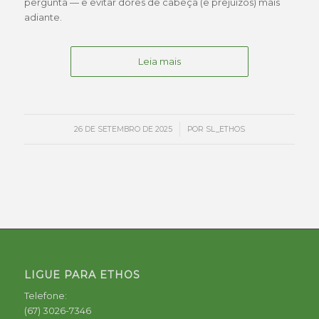
pergunta — e evitar dores de cabeça (e prejuízos) mais
adiante.
Leia mais
/
26 DE SETEMBRO DE 2025
POR
SL_ETHOS
LIGUE PARA ETHOS
Telefone:
(67) 3026-7346